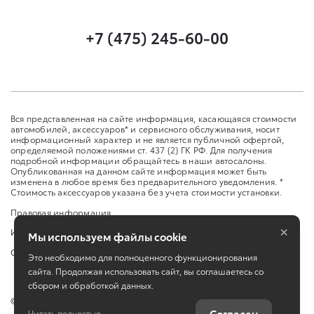
+7 (475) 245-60-00
Вся представленная на сайте информация, касающаяся стоимости
автомобилей, аксессуаров* и сервисного обслуживания, носит
информационный характер и не является публичной офертой,
определяемой положениями ст. 437 (2) ГК РФ. Для получения
подробной информации обращайтесь в наши автосалоны.
Опубликованная на данном сайте информация может быть
изменена в любое время без предварительного уведомления. *
Стоимость аксессуаров указана без учета стоимости установки.
Правовая информация
×
Изменить настройку cookies
Мы используем файлы cookie
Сбросить cookie
Это необходимо для полноценного функционирования
сайта. Продолжая использовать сайт, вы соглашаетесь со
сбором и обработкой данных.
©
2026
ООО «Улей Авто Запад»
Согласен
Читать полностью