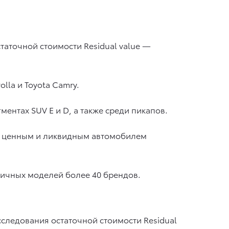
таточной стоимости Residual value —
lla и Toyota Camry.
гментах SUV E и D, а также среди пикапов.
но ценным и ликвидным автомобилем
личных моделей более 40 брендов.
сследования остаточной стоимости Residual