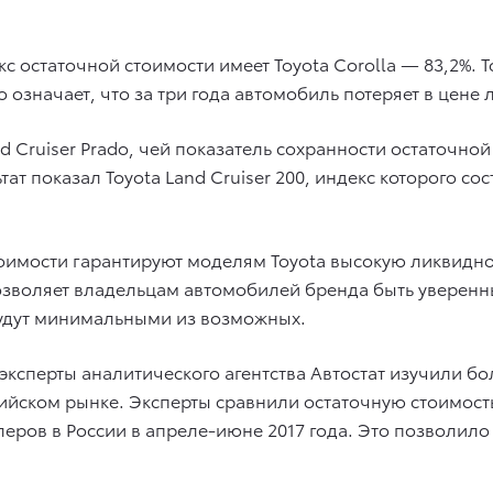
с остаточной стоимости имеет Toyota Corolla — 83,2%.
о означает, что за три года автомобиль потеряет в цене 
d Cruiser Prado, чей показатель сохранности остаточной
ат показал Toyota Land Cruiser 200, индекс которого сос
оимости гарантируют моделям Toyota высокую ликвиднос
зволяет владельцам автомобилей бренда быть уверенны
будут минимальными из возможных.
0 эксперты аналитического агентства Автостат изучили
сийском рынке. Эксперты сравнили остаточную стоимос
леров в России в апреле-июне 2017 года. Это позволило