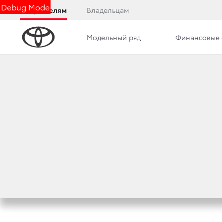
Debug Mode
Покупателям
Владельцам
Модельный ряд
Финансовые 
Дилерский центр
Новости
МОДЕЛИ TOYOTA
ОСТАТОЧНОЙ СТ
2 декабря 2020 г.
Поделиться