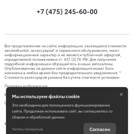
+7 (475) 245-60-00
Вся представленная на сайте информация, касающаяся стоимости
автомобилей, аксессуаров* и сервисного обслуживания, носит
информационный характер и не является публичной офертой,
определяемой положениями ст. 437 (2) ГК РФ. Для получения
подробной информации обращайтесь в наши автосалоны.
Опубликованная на данном сайте информация может быть
изменена в любое время без предварительного уведомления. *
Стоимость аксессуаров указана без учета стоимости установки.
Правовая информация
×
Изменить настройку cookies
Мы используем файлы cookie
Сбросить cookie
Это необходимо для полноценного функционирования
сайта. Продолжая использовать сайт, вы соглашаетесь со
сбором и обработкой данных.
©
2026
ООО «Улей Авто Запад»
Согласен
Читать полностью