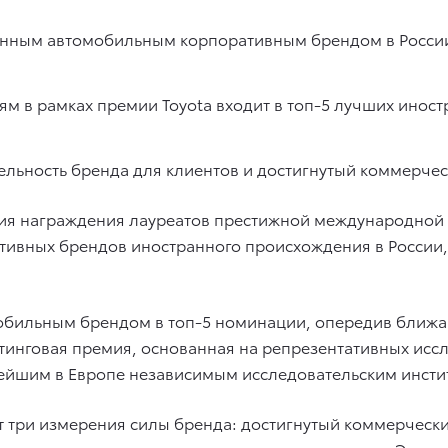
транным автомобильным корпоративным брендом в Росс
м в рамках премии Toyota входит в топ-5 лучших иност
льность бренда для клиентов и достигнутый коммерчес
ия награждения лауреатов престижной международной м
тивных брендов иностранного происхождения в России, 
мобильным брендом в топ-5 номинации, опередив ближай
инговая премия, основанная на репрезентативных исс
ейшим в Европе независимым исследовательским инстит
т три измерения силы бренда: достигнутый коммерческ