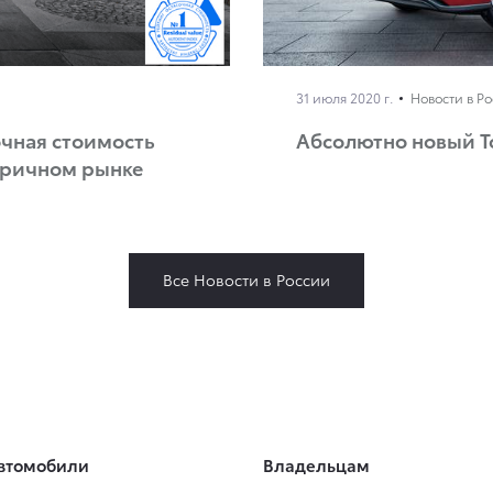
31 июля 2020 г.
Новости в Р
очная стоимость
Абсолютно новый To
торичном рынке
Все Новости в России
втомобили
Владельцам