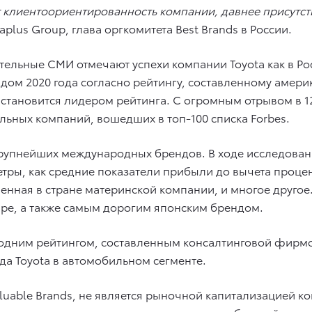
т клиентоориентированность компании, давнее присутст
lus Group, глава оргкомитета Best Brands в России.
льные СМИ отмечают успехи компании Toyota как в Росси
ом 2020 года согласно рейтингу, составленному амер
 становится лидером рейтинга. С огромным отрывом в 1
льных компаний, вошедших в топ-100 списка Forbes.
крупнейших международных брендов. В ходе исследован
ры, как средние показатели прибыли до вычета процент
ленная в стране материнской компании, и многое друго
е, а также самым дорогим японским брендом.
одним рейтингом, составленным консалтинговой фирмой 
да Toyota в автомобильном сегменте.
aluable Brands, не является рыночной капитализацией к