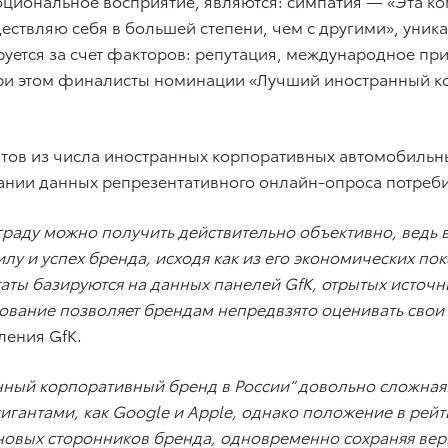
иональное восприятие, являются: симпатия — «Эта ком
ствляю себя в большей степени, чем с другими», уник
уется за счет факторов: репутация, международное при
При этом финалисты номинации «Лучший иностранный к
тов из числа иностранных корпоративных автомобильны
нии данных репрезентативного онлайн-опроса потребит
граду можно получить действительно объективно, ведь в
у и успех бренда, исходя как из его экономических пок
таты базируются на данных панелей
GfK
, отрытых источ
ование позволяет брендам непредвзято оценивать свои 
ления GfK.
ый корпоративный бренд в России“ довольно сложная. 
игантами, как
Google
и
Apple
, однако положение в рей
 новых сторонников бренда, одновременно сохраняя ве