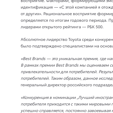
восприятие. Факторами, формирующими эмоц
идентификация — «С этой компанией я отожде
от других». Рациональное восприятие формир
определяется по итогам годового периода. 
лидерами открытого рейтинга — РБК 500.
Абсолютное лидерство Toyota среди конкурен
было подтверждено специалистами на основа
«
Best
Brands
— это уникальная премия, где на
В рамках премии
Best
Brands
мы оцениваем сил
привлекательности для потребителей. Резуль
потребителей. Таким образом, данное исслед
генеральный директор российского подразде
«Конкуренция в номинации „Лучший иностранн
потребителя приходится с такими мировыми г
успешно справляется, постоянно завоевывая