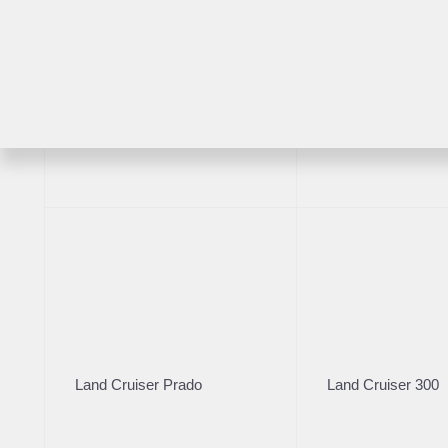
1 51
Расс
Возраст
RAV4
Highlander
Бренд
Nissan
2
Land Cruiser Prado
Land Cruiser 300