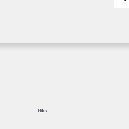
7 000 ₽
2 231 000 ₽
читать кредит
Рассчитать кредит
Получить предложение
Получить предложе
Fortuner
Нужна помощь с выбором а
Оставьте свои контакты и наш менеджер проконсу
Имя
*
Hilux
Телефон
*
* - поля, отмеченные звездочкой, обязательны к заполн