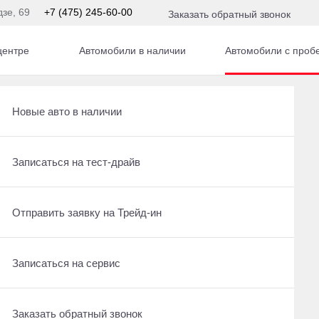
дзе, 69
+7 (475) 245-60-00
Заказать обратный звонок
центре
Автомобили в наличии
Автомобили с проб
Получить консультацию по кредиту
Рассчитать кредит
Новые авто в наличии
Отправить заявку на Трейд-ин
Записаться на сервис
Записаться на тест-драйв
По умолчанию
Записаться на сервис
Отправить заявку на Трейд-ин
Отправить заявку на Трейд-ин
Заказать обратный звонок
Заказать обратный звонок
Записаться на сервис
нзин,
Заказать обратный звонок