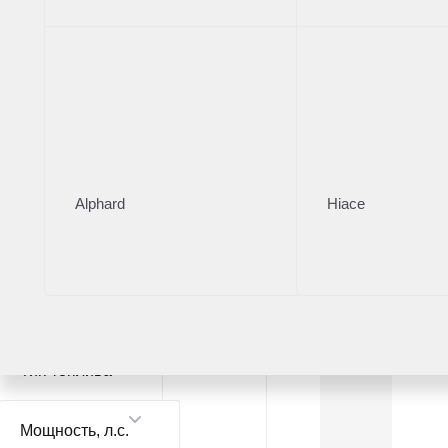
Модель
Nissan Pathfinder
1
Nissan Qashqai
1
Цвет
Alphard
Hiace
Коробка
Тип топлива
Мощность
, л.с.