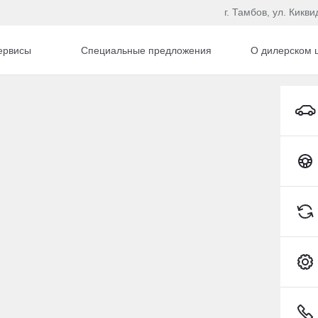
г. Тамбов, ул. Кикви
ервисы
Специальные предложения
О дилерском 
автомобиля с пробегом
Toyota C-HR
151 309 км
2015
·
66 770 км
an Qashqai
Nissan Pathfinder
44 л.с.), Вариатор, бензин,
3.5 л (249 л.с.), Вариатор, бе
ний
полный