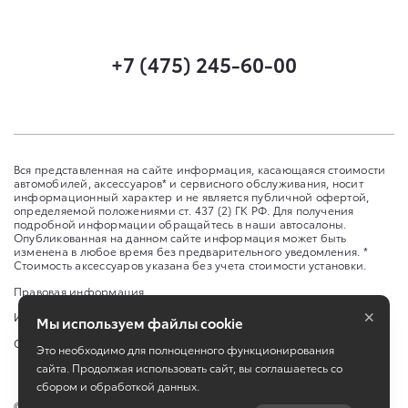
+7 (475) 245-60-00
Вся представленная на сайте информация, касающаяся стоимости
автомобилей, аксессуаров* и сервисного обслуживания, носит
информационный характер и не является публичной офертой,
определяемой положениями ст. 437 (2) ГК РФ. Для получения
подробной информации обращайтесь в наши автосалоны.
Опубликованная на данном сайте информация может быть
изменена в любое время без предварительного уведомления. *
Стоимость аксессуаров указана без учета стоимости установки.
Правовая информация
×
Изменить настройку cookies
Мы используем файлы cookie
Сбросить cookie
Это необходимо для полноценного функционирования
сайта. Продолжая использовать сайт, вы соглашаетесь со
сбором и обработкой данных.
©
2026
ООО «Улей Авто Запад»