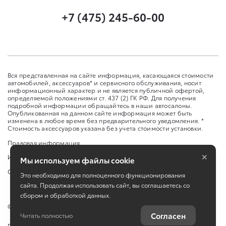
+7 (475) 245-60-00
Вся представленная на сайте информация, касающаяся стоимости
автомобилей, аксессуаров* и сервисного обслуживания, носит
информационный характер и не является публичной офертой,
определяемой положениями ст. 437 (2) ГК РФ. Для получения
подробной информации обращайтесь в наши автосалоны.
Опубликованная на данном сайте информация может быть
изменена в любое время без предварительного уведомления. *
Стоимость аксессуаров указана без учета стоимости установки.
Правовая информация
×
Изменить настройку cookies
Мы используем файлы cookie
Сбросить cookie
Это необходимо для полноценного функционирования
сайта. Продолжая использовать сайт, вы соглашаетесь со
сбором и обработкой данных.
©
2026
ООО «Улей Авто Запад»
Согласен
Читать полностью
Работает на технологиях
TradeDealer